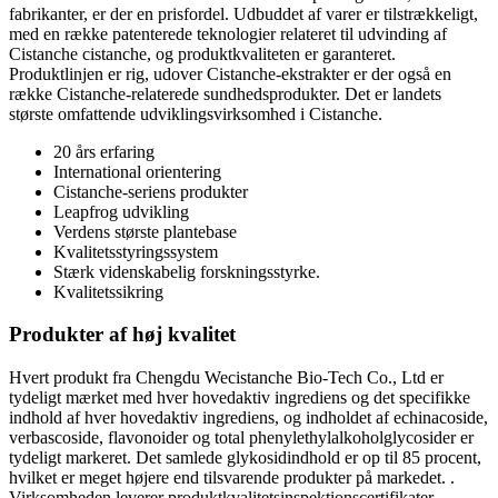
fabrikanter, er der en prisfordel. Udbuddet af varer er tilstrækkeligt,
med en række patenterede teknologier relateret til udvinding af
Cistanche cistanche, og produktkvaliteten er garanteret.
Produktlinjen er rig, udover Cistanche-ekstrakter er der også en
række Cistanche-relaterede sundhedsprodukter. Det er landets
største omfattende udviklingsvirksomhed i Cistanche.
20 års erfaring
International orientering
Cistanche-seriens produkter
Leapfrog udvikling
Verdens største plantebase
Kvalitetsstyringssystem
Stærk videnskabelig forskningsstyrke.
Kvalitetssikring
Produkter af høj kvalitet
Hvert produkt fra Chengdu Wecistanche Bio-Tech Co., Ltd er
tydeligt mærket med hver hovedaktiv ingrediens og det specifikke
indhold af hver hovedaktiv ingrediens, og indholdet af echinacoside,
verbascoside, flavonoider og total phenylethylalkoholglycosider er
tydeligt markeret. Det samlede glykosidindhold er op til 85 procent,
hvilket er meget højere end tilsvarende produkter på markedet. .
Virksomheden leverer produktkvalitetsinspektionscertifikater,