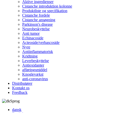
Aktive ingredienser
Cistanche introduktion kolonne
Produktliste og specifikation
Cistanche fordele
Cistanche ansøgning
Parkinson's disease
Neurobeskyttelse
Anti tumor
Echinacoside
Acteoside/verbascoside
Nyre
Antiinflammatorisk
Kridtning
Leverbeskyttelse
Antioxidanter
afføringsmiddel
Knoglevækst
anti-coronavirus
Distributører
Kontakt os
Feedback
Sprog
dansk