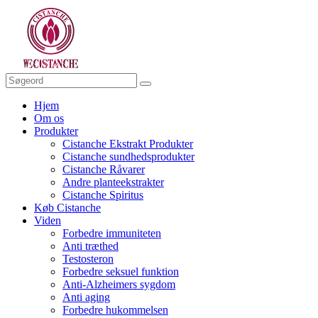
Hjem
Om os
Produkter
Cistanche Ekstrakt Produkter
Cistanche sundhedsprodukter
Cistanche Råvarer
Andre planteekstrakter
Cistanche Spiritus
Køb Cistanche
Viden
Forbedre immuniteten
Anti træthed
Testosteron
Forbedre seksuel funktion
Anti-Alzheimers sygdom
Anti aging
Forbedre hukommelsen