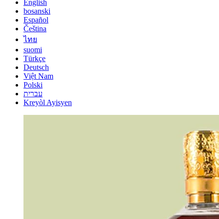
English
bosanski
Español
Čeština
ไทย
suomi
Türkçe
Deutsch
Việt Nam
Polski
עברית
Kreyòl Ayisyen